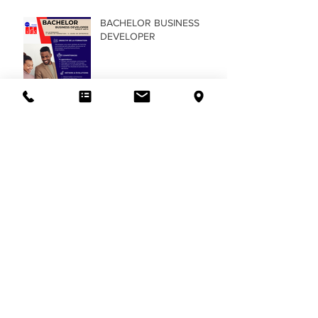
BACHELOR BUSINESS
DEVELOPER
TP - Conseiller de vente -
TP CV
BTS - Support à l'action
managériale - BTS SAM