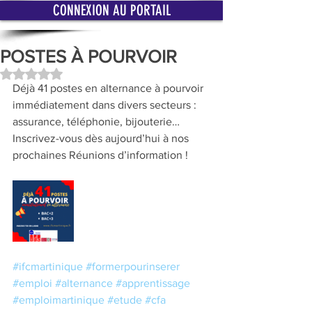
CONNEXION AU PORTAIL
POSTES À POURVOIR
Noté NaN étoiles sur 5.
Déjà 41 postes en alternance à pourvoir 
immédiatement dans divers secteurs : 
assurance, téléphonie, bijouterie…
Inscrivez-vous dès aujourd’hui à nos 
prochaines Réunions d’information ! 
#ifcmartinique
#formerpourinserer
#emploi
#alternance
#apprentissage
#emploimartinique
#etude
#cfa