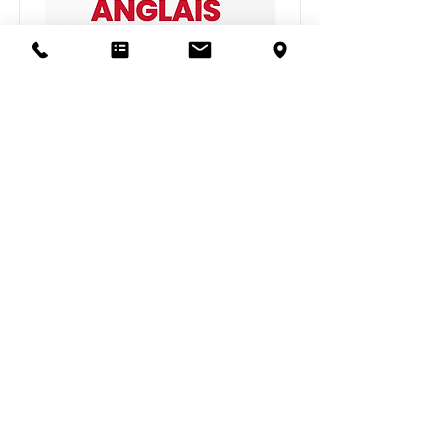
ANGLAIS MÉDICAL -
DÉBUTANT (A1-A2)
Découvrez notre formation d’anglais
médical en ligne, conçue pour les
professionnels et étudiants souhaitant
acquérir les bases de la langue
(niveau A1-A2) et communiquer
efficacement dans un environnement
de soins.
Promo
Tarif
99€
Durée
20h