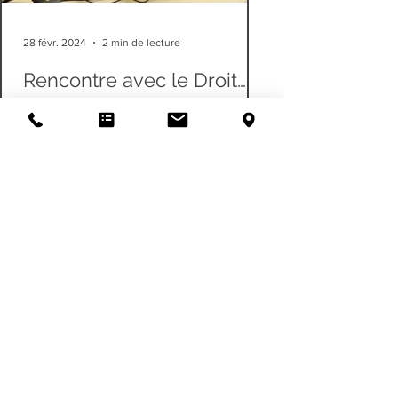
28 févr. 2024
2 min de lecture
Rencontre avec le Droit
Notarial à l'IFC
L'IFC a récemment accueilli une
session interactive sur le droit notarial,
conduite par l'experte Mme Françoise
CAUMARTIN...