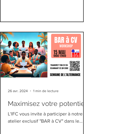
26 avr. 2024
1 min de lecture
Maximisez votre potentiel
professionnel au "BAR à
L'IFC vous invite à participer à notre
CV" de l'IFC !
atelier exclusif "BAR à CV" dans le
cadre de la Semaine de l'Alternance.