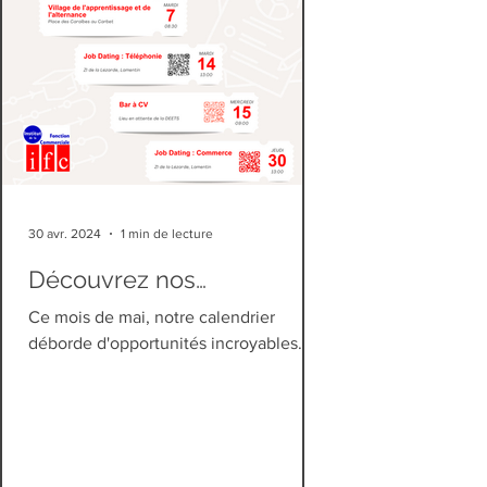
30 avr. 2024
1 min de lecture
Découvrez nos
Événements de Mai – Un
Ce mois de mai, notre calendrier
mois Exceptionnellement
déborde d'opportunités incroyables
Riche et Inspirant !
conçues pour enrichir...