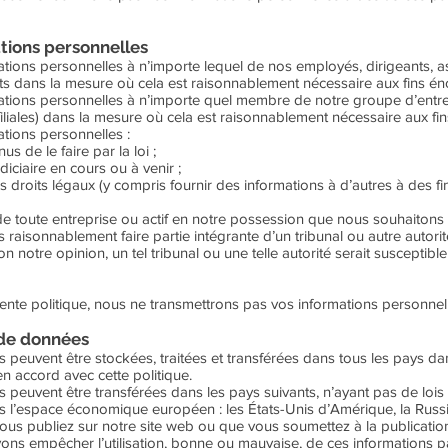
ations personnelles
ions personnelles à n’importe lequel de nos employés, dirigeants, ass
nts dans la mesure où cela est raisonnablement nécessaire aux fins én
ons personnelles à n’importe quel membre de notre groupe d’entrepris
 filiales) dans la mesure où cela est raisonnablement nécessaire aux fi
tions personnelles :
de le faire par la loi ;
iciaire en cours ou à venir ;
s droits légaux (y compris fournir des informations à d’autres à des f
) de toute entreprise ou actif en notre possession que nous souhaiton
raisonnablement faire partie intégrante d’un tribunal ou autre autori
on notre opinion, un tel tribunal ou une telle autorité serait suscepti
sente politique, nous ne transmettrons pas vos informations personnell
 de données
s peuvent être stockées, traitées et transférées dans tous les pays d
 en accord avec cette politique.
s peuvent être transférées dans les pays suivants, n’ayant pas de loi
s l’espace économique européen : les États-Unis d’Amérique, la Russie,
us publiez sur notre site web ou que vous soumettez à la publication 
ns empêcher l’utilisation, bonne ou mauvaise, de ces informations pa