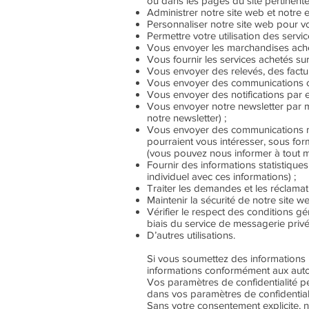
ou dans les pages du site pertinent
Administrer notre site web et notre e
Personnaliser notre site web pour vo
Permettre votre utilisation des servi
Vous envoyer les marchandises achet
Vous fournir les services achetés sur 
Vous envoyer des relevés, des factur
Vous envoyer des communications co
Vous envoyer des notifications par
Vous envoyer notre newsletter par m
notre newsletter) ;
Vous envoyer des communications mar
pourraient vous intéresser, sous fo
(vous pouvez nous informer à tout 
Fournir des informations statistiques 
individuel avec ces informations) ;
Traiter les demandes et les réclamat
Maintenir la sécurité de notre site w
Vérifier le respect des conditions gé
biais du service de messagerie privé 
D’autres utilisations.
Si vous soumettez des informations p
informations conformément aux auto
Vos paramètres de confidentialité peu
dans vos paramètres de confidentiali
Sans votre consentement explicite, n