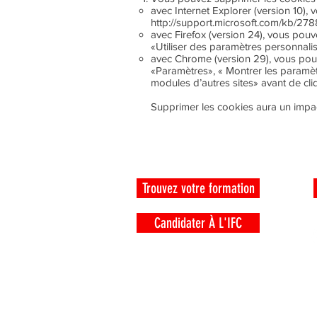
avec Internet Explorer (version 10), 
http://support.microsoft.com/kb/27
avec Firefox (version 24), vous pouve
«Utiliser des paramètres personnalis
avec Chrome (version 29), vous pouv
«Paramètres», « Montrer les paramè
modules d’autres sites» avant de cl
Supprimer les cookies aura un impact
CANDIDATS
Trouvez votre formation
Candidater À L'IFC
ZI la Lézarde,
97232 Lamentin
Site accessible aux personnes à mobilité rédu