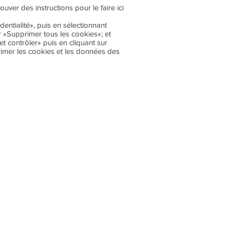
uver des instructions pour le faire ici
entialité», puis en sélectionnant
r «Supprimer tous les cookies»; et
 contrôler» puis en cliquant sur
imer les cookies et les données des
CONTACT
NEWSLETTER
INSTITUT DE LA FONCTION COMMERCIALE- tous droits réservés