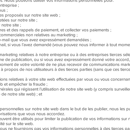
es. Nous pouvons utiliser vos informations personnelles pour:
ntreprise ;
us ;
ces proposés sur notre site web ;
ées sur notre site ;
notre site ;
es et des rappels de paiement, et collecter vos paiements ;
mmerciales non relatives au marketing ;
 e-mail que vous avez expressément demandées ;
ail, si vous l’avez demandé (vous pouvez nous informer à tout momen
keting relatives à notre entreprise ou à des entreprises tierces sél
rme de publication, ou si vous avez expressément donné votre accord, 
moment de votre volonté de ne plus recevoir de communications marke
à propos de nos utilisateurs à des tierces parties (sans que ces tierces 
ions relatives à votre site web effectuées par vous ou vous concernant
eb et empêcher la fraude ;
nérales qui régissent l’utilisation de notre site web (y compris surveil
de notre site web) ; et
ersonnelles sur notre site web dans le but de les publier, nous les pu
risations que vous nous accordez.
vent être utilisés pour limiter la publication de vos informations sur 
té sur le site web.
ous ne fournirons pas vos informations personnelles à des tierces part