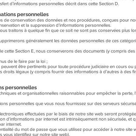
fert d’informations personnelles décrit dans cette Section D.
mations personnelles
ques de conservation des données et nos procédures, conçues pour n
nservation et la suppression d’informations personnelles.
ous traitons à quelque fin que ce soit ne sont pas conservées plus lo
s supprimerons généralement les données personnelles de ces catégor
 de cette Section E, nous conserverons des documents (y compris des
de le faire par la loi ;
uvent être pertinents pour toute procédure judiciaire en cours ou po
s droits légaux (y compris fournir des informations à d’autres à des f
ns personnelles
niques et organisationnelles raisonnables pour empêcher la perte, l’
ions personnelles que vous nous fournissez sur des serveurs sécuris
électroniques effectuées par le biais de notre site web seront protég
on d’informations par internet est intrinsèquement non sécurisée, et 
r internet.
ntialité du mot de passe que vous utilisez pour accéder à notre sit
vous identifiez sur notre site web).