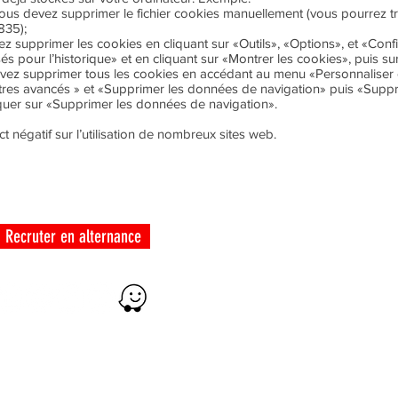
vous devez supprimer le fichier cookies manuellement (vous pourrez tro
8835
);
z supprimer les cookies en cliquant sur «Outils», «Options», et «Confid
és pour l’historique» et en cliquant sur «Montrer les cookies», puis su
ez supprimer tous les cookies en accédant au menu «Personnaliser et
tres avancés » et «Supprimer les données de navigation» puis «Suppr
iquer sur «Supprimer les données de navigation».
 négatif sur l’utilisation de nombreux sites web.
LIENS UTILES
ENTREPRISES
Certificat Qualiopi
Recruter en alternance
Guide apprentissage et handicap
Guide d'aide au logement
Vie sociale adresses utiles
Mobilité Nationale et internationale
Mentions lé
gales
Politique de confidentialité
+596 596 518 666
(c) 2025 - 
ite