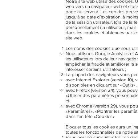
Notre site web utilise des cookies. U
web vers un navigateur web et stock
page au serveur. Les cookies peuvent 
jusqu’à sa date d’expiration, à moins 
de la session utilisateur, lors de la
personnellement un utilisateur, mais
dans les cookies et obtenues par le
site web.
Les noms des cookies que nous utilis
Nous utilisons Google Analytics et A
les utilisateurs lors de leur navigatio
empêcher la fraude et améliorer la s
intéresser certains utilisateurs ;
La plupart des navigateurs vous per
avec Internet Explorer (version 10)
disponibles en cliquant sur «Outils»,
avec Firefox (version 24), vous pouve
«Utiliser des paramètres personnali
et
avec Chrome (version 29), vous pouv
«Paramètres», «Montrer les paramèt
dans l’en-tête «Cookies».
Bloquer tous les cookies aura un imp
toutes les fonctionnalités de notre s
Vous pouvez supprimer les cookies d