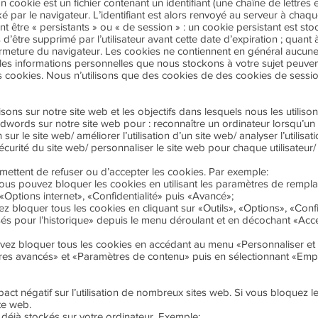
n cookie est un fichier contenant un identifiant (une chaîne de lettres 
é par le navigateur. L’identifiant est alors renvoyé au serveur à cha
être « persistants » ou « de session » : un cookie persistant est stoc
d’être supprimé par l’utilisateur avant cette date d’expiration ; quant à
 fermeture du navigateur. Les cookies ne contiennent en général aucune
 les informations personnelles que nous stockons à votre sujet peuven
s cookies. Nous n’utilisons que des cookies de des cookies de sessio
ons sur notre site web et les objectifs dans lesquels nous les utilison
dwords sur notre site web pour : reconnaître un ordinateur lorsqu’un ut
n sur le site web/ améliorer l’utilisation d’un site web/ analyser l’utilisa
écurité du site web/ personnaliser le site web pour chaque utilisateur
mettent de refuser ou d’accepter les cookies. Par exemple:
, vous pouvez bloquer les cookies en utilisant les paramètres de remp
 «Options internet», «Confidentialité» puis «Avancé»;
z bloquer tous les cookies en cliquant sur «Outils», «Options», «Confi
sés pour l’historique» depuis le menu déroulant et en décochant «Acce
ez bloquer tous les cookies en accédant au menu «Personnaliser et c
res avancés» et «Paramètres de contenu» puis en sélectionnant «Empê
act négatif sur l’utilisation de nombreux sites web. Si vous bloquez l
ite web.
éjà stockés sur votre ordinateur. Exemple: