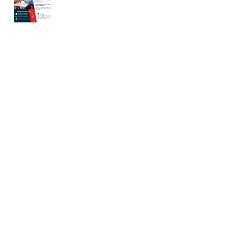
finance : chargé de
clientèle - LPABF