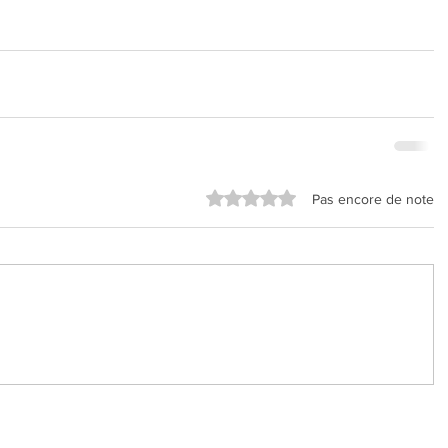
Noté 0 étoile sur 5.
Pas encore de note