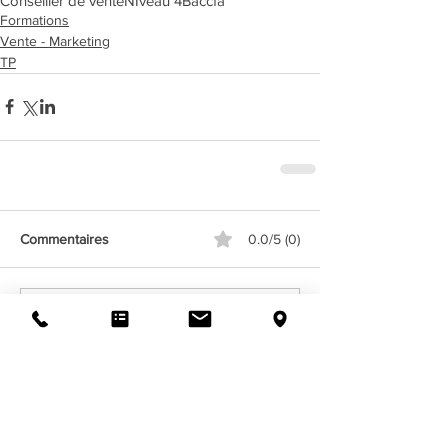
Conseiller de vente
NIveau 4
Bac
cfa
Formations
Vente - Marketing
TP
Commentaires
0.0/5 (0)
Commenter et noter...
NOS FORMATIONS