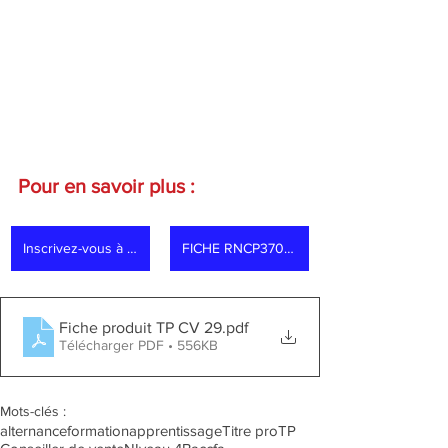
Pour en savoir plus :
Inscrivez-vous à une Réunion d'information
FICHE RNCP37098
Fiche produit TP CV 29
.pdf
Télécharger PDF • 556KB
Mots-clés :
alternance
formation
apprentissage
Titre pro
TP