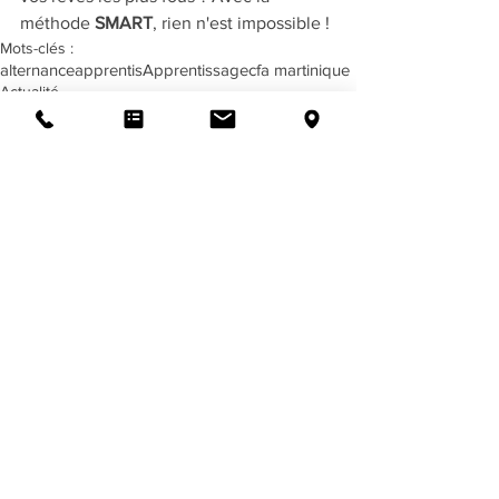
méthode 
SMART
, rien n'est impossible !
Mots-clés :
alternance
apprentis
Apprentissage
cfa martinique
Actualité
Boite à outil
Infos Alternants
Commentaires
0.0/5 (0)
Commenter et noter...