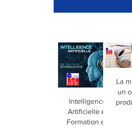
La m
un o
Intelligence
produ
Artificielle et
de 
Formation en
sel