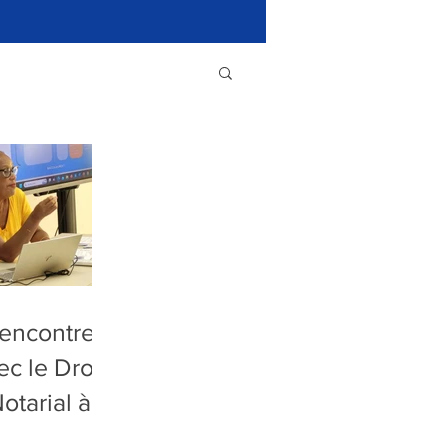
encontre
ec le Droit
otarial à
l'IFC