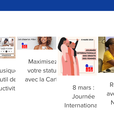
Maximisez
usique
votre statut
util de
avec la Carte
R
8 mars :
ctivité
d'Étudiant des
av
Journée
pointe
Métiers à l'IFC
N
Internationale
on la