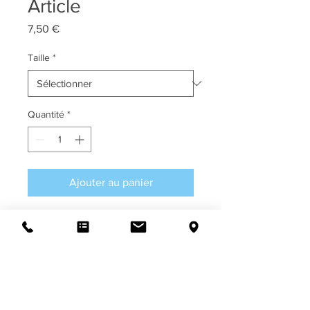
Article
Prix
7,50 €
Taille
*
Quantité
*
Ajouter au panier
Description d'article. Saisissez ici les 
caractéristiques de l'article : taille, 
matière et autres informations utiles.
DÉTAILS D'ARTICLE