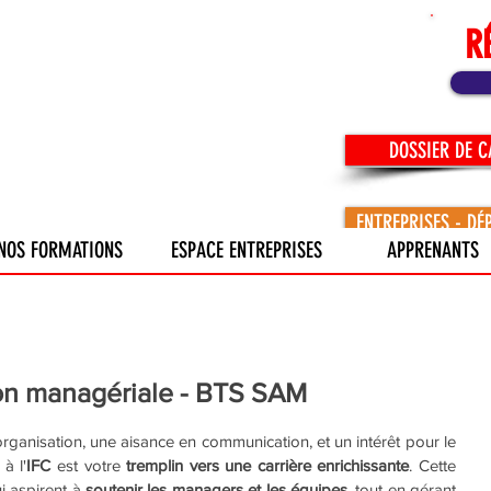
R
DOSSIER DE 
ENTREPRISES - DÉ
NOS FORMATIONS
ESPACE ENTREPRISES
APPRENANTS
ion managériale - BTS SAM
rganisation, une aisance en communication, et un intérêt pour le 
à l'
IFC
 est votre
 tremplin vers une carrière enrichissante
. Cette 
i aspirent à 
soutenir les managers et les équipes
, tout en gérant 