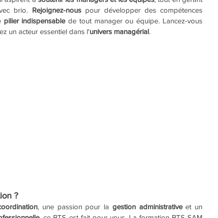
vec brio. 
Rejoignez-nous
 pour développer des compétences 
e
 pilier indispensable
 de tout manager ou équipe. Lancez-vous 
ez un acteur essentiel dans l'
univers managérial
.
ion ?
coordination
, une passion pour la 
gestion administrative
 et un 
fessionnelle
, ce BTS est fait pour vous. La formation BTS SAM 