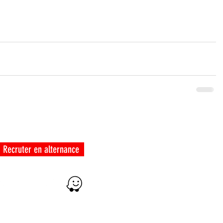
LIENS UTILES
ENTREPRISES
Certificat Qualiopi
Recruter en alternance
Guide apprentissage et handicap
Guide d'aide au logement
Vie sociale adresses utiles
Mobilité Nationale et internationale
Mentions lé
gales
Politique de confidentialité