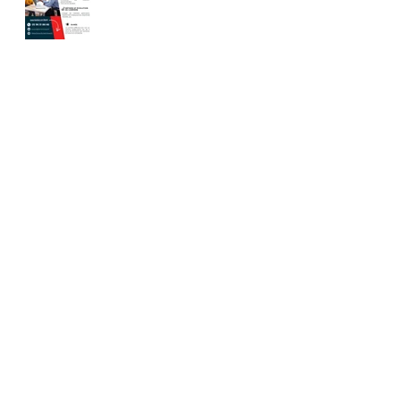
finance : chargé de
clientèle - LPABF