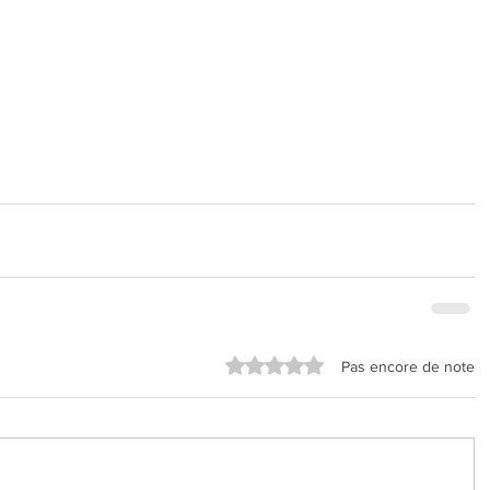
Noté 0 étoile sur 5.
Pas encore de note